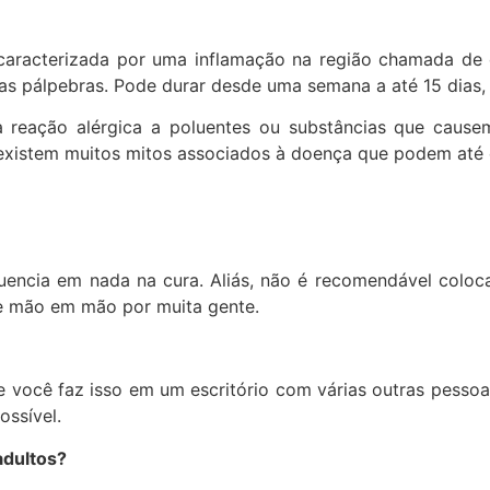
 caracterizada por uma inflamação na região chamada de
 das pálpebras. Pode durar desde uma semana a até 15 dias,
a reação alérgica a poluentes ou substâncias que causem
xistem muitos mitos associados à doença que podem até 
uencia em nada na cura. Aliás, não é recomendável coloc
e mão em mão por muita gente.
e você faz isso em um escritório com várias outras pesso
ossível.
adultos?