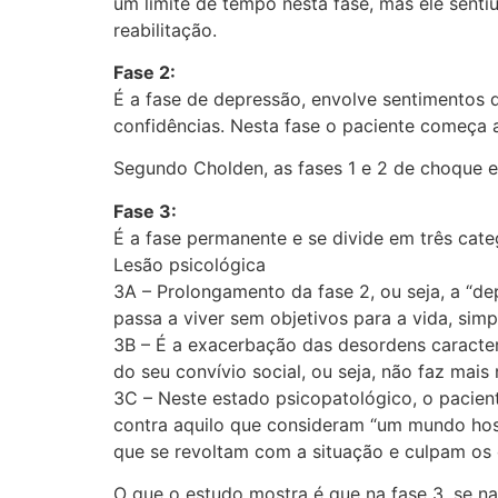
um limite de tempo nesta fase, mas ele senti
reabilitação.
Fase 2:
É a fase de depressão, envolve sentimentos 
confidências. Nesta fase o paciente começa a
Segundo Cholden, as fases 1 e 2 de choque e 
Fase 3:
É a fase permanente e se divide em três cate
Lesão psicológica
3A – Prolongamento da fase 2, ou seja, a “de
passa a viver sem objetivos para a vida, sim
3B – É a exacerbação das desordens caracter
do seu convívio social, ou seja, não faz mais
3C – Neste estado psicopatológico, o pacient
contra aquilo que consideram “um mundo host
que se revoltam com a situação e culpam os 
O que o estudo mostra é que na fase 3, se na