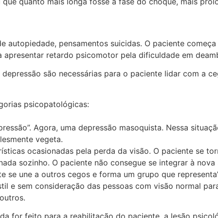
u que quanto mais longa fosse a fase do choque, mais prolo
de autopiedade, pensamentos suicidas. O paciente começa a
 apresentar retardo psicomotor pela dificuldade em deambu
depressão são necessárias para o paciente lidar com a ceg
gorias psicopatológicas:
pressão”. Agora, uma depressão masoquista. Nessa situação
plesmente vegeta.
ísticas ocasionadas pela perda da visão. O paciente se t
 nada sozinho. O paciente não consegue se integrar à nova 
e se une a outros cegos e forma um grupo que representa”
il e sem consideração das pessoas com visão normal para 
outros.
da for feito para a reabilitação do paciente, a lesão psic