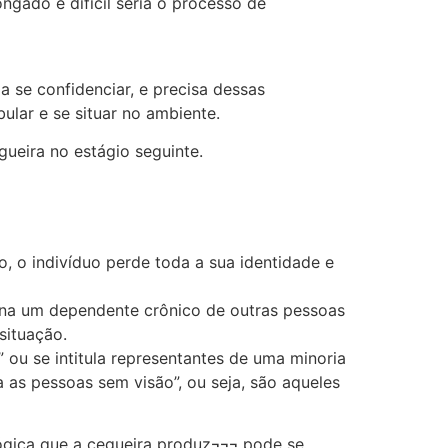
ngado e difícil seria o processo de
 se confidenciar, e precisa dessas
lar e se situar no ambiente.
ueira no estágio seguinte.
, o indivíduo perde toda a sua identidade e
orna um dependente crônico de outras pessoas
situação.
 ou se intitula representantes de uma minoria
as pessoas sem visão”, ou seja, são aqueles
ológica que a cegueira produz¬¬¬ pode se