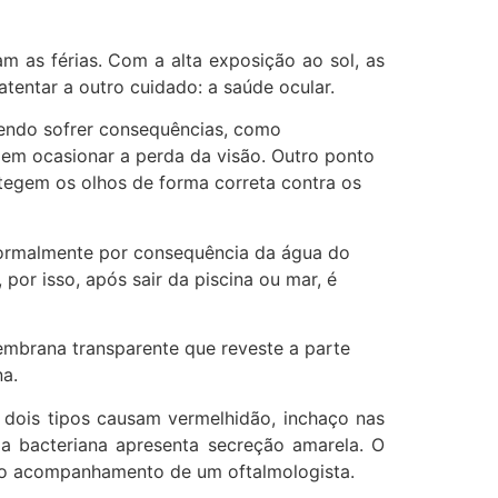
m as férias. Com a alta exposição ao sol, as
entar a outro cuidado: a saúde ocular.
odendo sofrer consequências, como
dem ocasionar a perda da visão. Outro ponto
tegem os olhos de forma correta contra os
normalmente por consequência da água do
or isso, após sair da piscina ou mar, é
embrana transparente que reveste a parte
na.
s dois tipos causam vermelhidão, inchaço nas
a bacteriana apresenta secreção amarela. O
rio o acompanhamento de um oftalmologista.