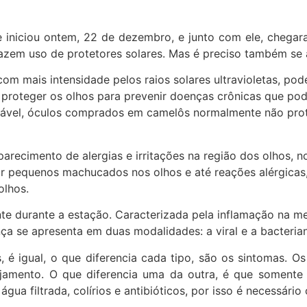
 iniciou ontem, 22 de dezembro, e junto com ele, chegara
zem uso de protetores solares. Mas é preciso também se at
com mais intensidade pelos raios solares ultravioletas, p
e proteger os olhos para prevenir doenças crônicas que po
nfiável, óculos comprados em camelôs normalmente não pro
recimento de alergias e irritações na região dos olhos, 
 pequenos machucados nos olhos e até reações alérgicas, p
olhos.
nte durante a estação. Caracterizada pela inflamação na m
ça se apresenta em duas modalidades: a viral e a bacteria
é igual, o que diferencia cada tipo, são os sintomas. O
jamento. O que diferencia uma da outra, é que somente 
água filtrada, colírios e antibióticos, por isso é necessá